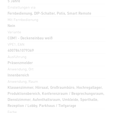
5 Jahre
Einstellungen via
Fernbedienung, DIP-Schalter, Potis, Smart Remote
Mit Fernbedienung
Nein
Variante
COM1 - Deckeneinbau weiß
VPE1, EAN
4007841079369
Ausführung
Präsenzmelder
Anwendung, Ort
Innenbereich
Anwendung, Raum
Klassenzimmer, Hörsaal, Großraumbüro, Hochregallager,
Produktionsbereich, Konferenzraum / Besprechungsraum,
Dienstzimmer, Aufenthaltsraum, Umkleide, Sporthalle,
Rezeption / Lobby, Parkhaus / Tiefgarage
Farbe