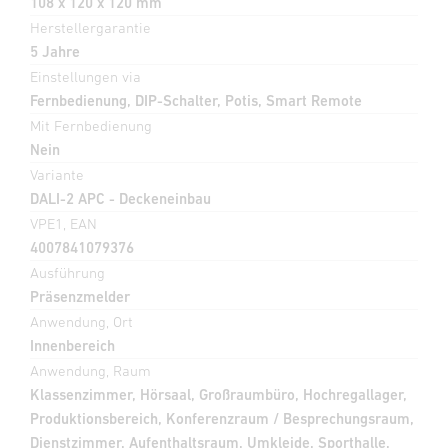
108 x 120 x 120 mm
Herstellergarantie
5 Jahre
Einstellungen via
Fernbedienung, DIP-Schalter, Potis, Smart Remote
Mit Fernbedienung
Nein
Variante
DALI-2 APC - Deckeneinbau
VPE1, EAN
4007841079376
Ausführung
Präsenzmelder
Anwendung, Ort
Innenbereich
Anwendung, Raum
Klassenzimmer, Hörsaal, Großraumbüro, Hochregallager,
Produktionsbereich, Konferenzraum / Besprechungsraum,
Dienstzimmer, Aufenthaltsraum, Umkleide, Sporthalle,