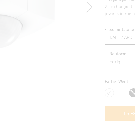
20 m (tangenti
jeweils in run
Schnittstelle
Bauform
Farbe:
Weiß
Weiß
Im E