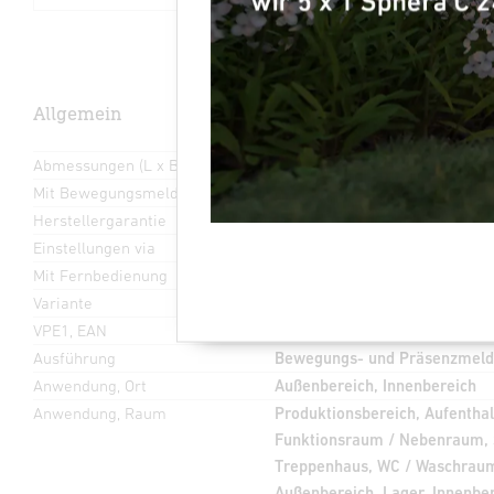
Allgemein
Abmessungen (L x B x H)
65 x 95 x 95 mm
Mit Bewegungsmelder
Ja
Herstellergarantie
5 Jahre
Einstellungen via
Fernbedienung, Potis, Smart
Mit Fernbedienung
Nein
Variante
DALI-2 APC - Aufputz eckig
VPE1, EAN
4007841010560
Ausführung
Bewegungs- und Präsenzmeld
Anwendung, Ort
Außenbereich, Innenbereich
Anwendung, Raum
Produktionsbereich, Aufentha
Funktionsraum / Nebenraum, S
Treppenhaus, WC / Waschraum
Außenbereich, Lager, Innenbe