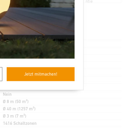
ntie
Passiv Infrarot, Mischlichtmessung
2,50 – 4,00 m
4,00 m
2,8 m
Ja
Jetzt mitmachen!
Ja
Nein
Nein
Ø 8 m (50 m²)
Ø 40 m (1257 m²)
Ø 3 m (7 m²)
1416 Schaltzonen