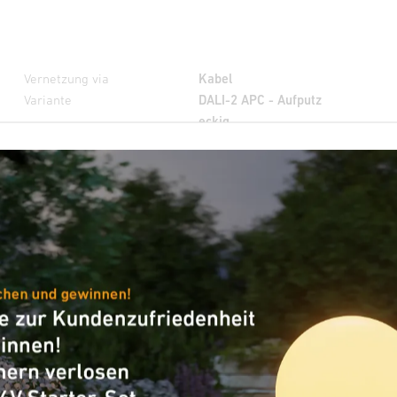
Vernetzung via
Kabel
Variante
DALI-2 APC - Aufputz
eckig
Artikelnummer
010560
VPE1, Nettogewicht
0,164 kg
Verpackungsinhalt
1
2 - 1000 Lux
5 Sek - 15 Min
Manuelle
Übersteuerung
4 Std