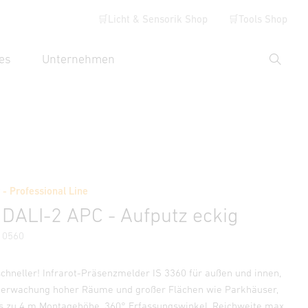
🛒Licht & Sensorik Shop
🛒Tools Shop
es
Unternehmen
Suche
hbegriff eingeben
Händlersuche
- Professional Line
ormationen
Zubehör
 DALI-2 APC - Aufputz eckig
10560
schneller! Infrarot-Präsenzmelder IS 3360 für außen und innen,
Überwachung hoher Räume und großer Flächen wie Parkhäuser,
is zu 4 m Montagehöhe, 360° Erfassungswinkel, Reichweite max.