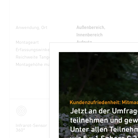
Anwendung, Ort
Außenbereich,
Innenbereich
Montageart
Aufputz
Erfassungswinkel
360 °
Reichweite Tangential
Ø 40 m (1257 m²)
Montagehöhe max
4,00 m
Infrarot-Sensor
Max. 20 m
IP54
360°