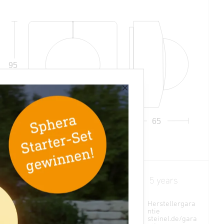
95
×
95
65
Ideal 2,5 - 4 m
Teach mode
Herstellergara
ntie
steinel.de/gara