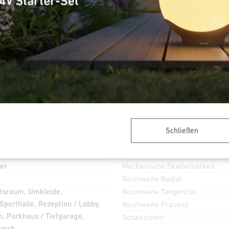
Sensorik
Technologie, Sensoren
Montagehöhe
Montagehöhe max
 Remote
optimale Montagehöhe
Unterkriechschutz
Schließen
segmentweise Ausblendung
Elektronische Skalierbarkeit
er
Mechanische Skalierbarkeit
Reichweite Radial
ltsraum, Umkleide,
Reichweite Tangential
porthalle, Rezeption / Lobby,
Reichweite Präsenz
, Parkhaus / Tiefgarage,
Schaltzonen
reich