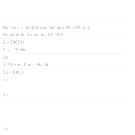
Normal- / Testbetrieb, Manuell ON / ON-OFF,
Konstantlichtregelung ON-OFF
2 – 1000 lx
5 s – 15 Min.
Ja
1-30 Min., Ganze Nacht
50 - 100 %
Ja
Ja
Ja