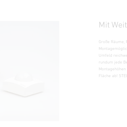
Mit Wei
Große Räume, P
Montagemöglich
Umfeld reichwe
rundum jede Be
Montagehöhen v
Fläche ab! STEI