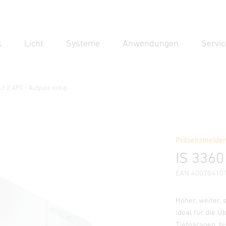
k
Licht
Systeme
Anwendungen
Servic
Suc
Suche
LI-2 APC - Aufputz eckig
Aufputz eckig
Präsenzmelder 
Downloads
Sicherheits- und Warnhinweise
Herstellerinf
IS 3360
EAN 40078410
Höher, weiter, 
ideal für die 
Tiefgaragen, b