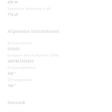
600 W
Kapazitive Belastung in μF
176 µF
Allgemeine Informationen
Artikelnummer
033453
European Article Number (EAN)
4007841033453
Erfassungswinkel
360 °
Öffnungswinkel
180 °
Sensorik