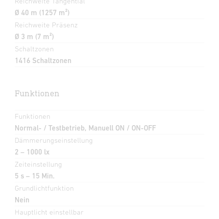
Reichweite Tangential
Ø 40 m (1257 m²)
Reichweite Präsenz
Ø 3 m (7 m²)
Schaltzonen
1416 Schaltzonen
Funktionen
Funktionen
Normal- / Testbetrieb, Manuell ON / ON-OFF
Dämmerungseinstellung
2 – 1000 lx
Zeiteinstellung
5 s – 15 Min.
Grundlichtfunktion
Nein
Hauptlicht einstellbar