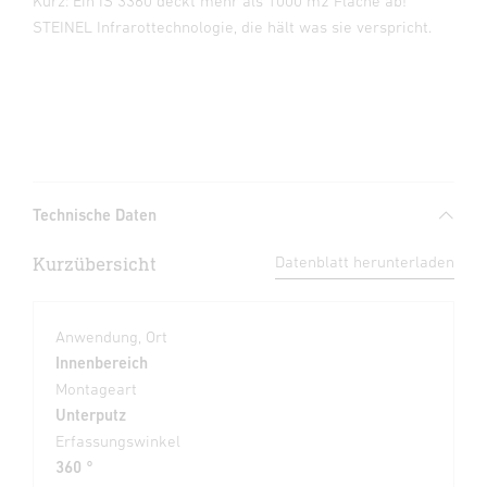
Kurz: Ein IS 3360 deckt mehr als 1000 m2 Fläche ab!
STEINEL Infrarottechnologie, die hält was sie verspricht.
Technische Daten
Kurzübersicht
Datenblatt herunterladen
Anwendung, Ort
Innenbereich
Montageart
Unterputz
Erfassungswinkel
360 °