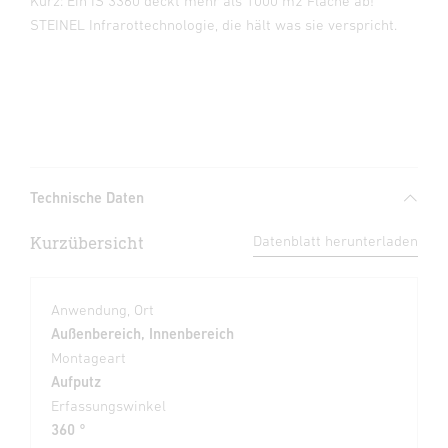
Kurz: Ein IS 3360 deckt mehr als 1000 m2 Fläche ab!
STEINEL Infrarottechnologie, die hält was sie verspricht.
Technische Daten
Kurzübersicht
Datenblatt herunterladen
Anwendung, Ort
Außenbereich, Innenbereich
Montageart
Aufputz
Erfassungswinkel
360 °