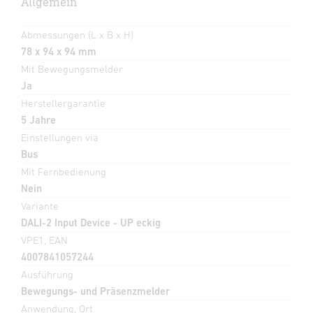
Allgemein
Abmessungen (L x B x H)
78 x 94 x 94 mm
Mit Bewegungsmelder
Ja
Herstellergarantie
5 Jahre
Einstellungen via
Bus
Mit Fernbedienung
Nein
Variante
DALI-2 Input Device - UP eckig
VPE1, EAN
4007841057244
Ausführung
Bewegungs- und Präsenzmelder
Anwendung, Ort