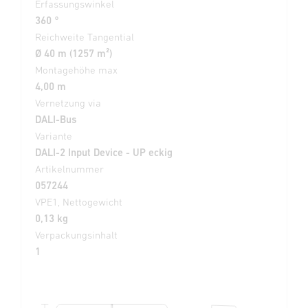
Erfassungswinkel
360 °
Reichweite Tangential
Ø 40 m (1257 m²)
Montagehöhe max
4,00 m
Vernetzung via
DALI-Bus
Variante
DALI-2 Input Device - UP eckig
Artikelnummer
057244
VPE1, Nettogewicht
0,13 kg
Verpackungsinhalt
1