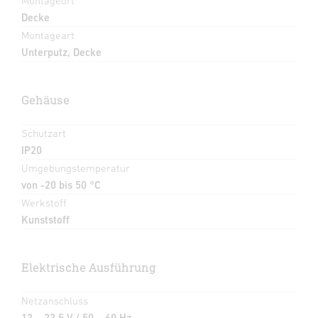
Montageort
Decke
Montageart
Unterputz, Decke
Gehäuse
Schutzart
IP20
Umgebungstemperatur
von -20 bis 50 °C
Werkstoff
Kunststoff
Elektrische Ausführung
Netzanschluss
12 – 22,5 V / 50 – 60 Hz