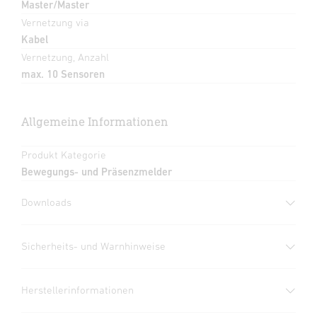
Master/Master
Vernetzung via
Kabel
Vernetzung, Anzahl
max. 10 Sensoren
Allgemeine Informationen
Produkt Kategorie
Bewegungs- und Präsenzmelder
Downloads
Herstellergarantie
(PDF, 360 KB)
Sicherheits- und Warnhinweise
Download starten
1. Wichtige Produktinformation
Herstellerinformationen
Bitte sorgfältig lesen und aufbewahren!
Datenblatt
(PDF, 1507 KB)
– Urheberrechtlich geschützt. Nachdruck, auch
Download starten