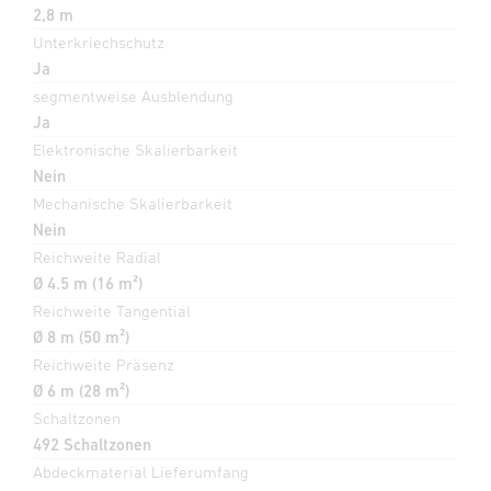
2,8 m
Unterkriechschutz
Ja
segmentweise Ausblendung
Ja
Elektronische Skalierbarkeit
Nein
Mechanische Skalierbarkeit
Nein
Reichweite Radial
Ø 4.5 m (16 m²)
Reichweite Tangential
Ø 8 m (50 m²)
Reichweite Präsenz
Ø 6 m (28 m²)
Schaltzonen
492 Schaltzonen
Abdeckmaterial Lieferumfang