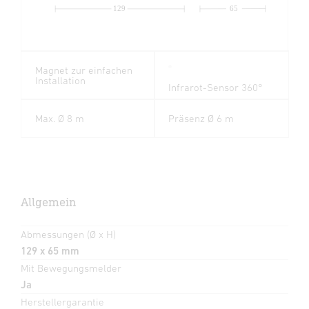
129
65
Magnet zur einfachen
Installation
Infrarot-Sensor 360°
Max. Ø 8 m
Präsenz Ø 6 m
Allgemein
Abmessungen (Ø x H)
129 x 65 mm
Mit Bewegungsmelder
Ja
Herstellergarantie