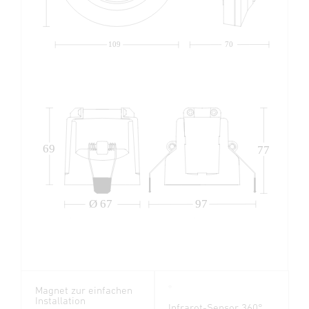
109
70
69
77
Ø 67
97
Magnet zur einfachen
Installation
Infrarot-Sensor 360°