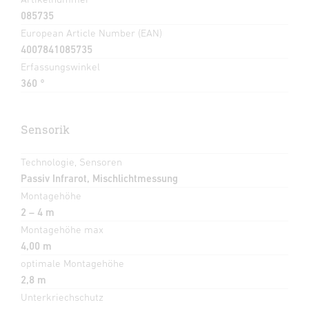
085735
European Article Number (EAN)
4007841085735
Erfassungswinkel
360 °
Sensorik
Technologie, Sensoren
Passiv Infrarot, Mischlichtmessung
Montagehöhe
2 – 4 m
Montagehöhe max
4,00 m
optimale Montagehöhe
2,8 m
Unterkriechschutz