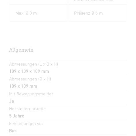
Max. Ø 8 m
Präsenz Ø 6 m
Allgemein
Abmessungen (L x B x H)
109 x 109 x 109 mm
Abmessungen (Ø x H)
109 x 109 mm
Mit Bewegungsmelder
Ja
Herstellergarantie
5 Jahre
Einstellungen via
Bus