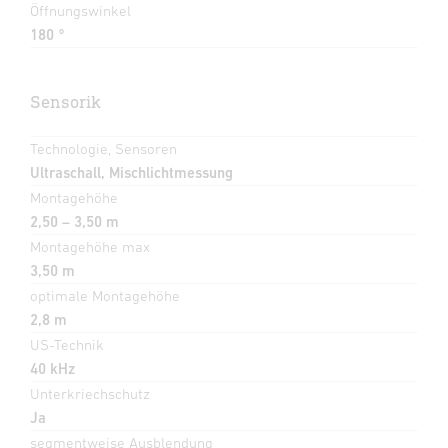
Öffnungswinkel
180 °
Sensorik
Technologie, Sensoren
Ultraschall, Mischlichtmessung
Montagehöhe
2,50 – 3,50 m
Montagehöhe max
3,50 m
optimale Montagehöhe
2,8 m
US-Technik
40 kHz
Unterkriechschutz
Ja
segmentweise Ausblendung