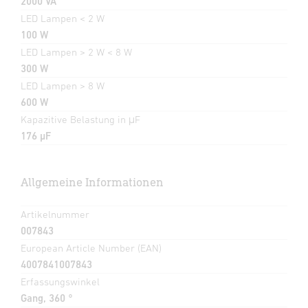
2000 VA
LED Lampen < 2 W
100 W
LED Lampen > 2 W < 8 W
300 W
LED Lampen > 8 W
600 W
Kapazitive Belastung in μF
176 µF
Allgemeine Informationen
Artikelnummer
007843
European Article Number (EAN)
4007841007843
Erfassungswinkel
Gang, 360 °