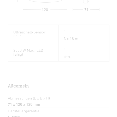
71
120
Ultraschall-Sensor
360°
3 x 18 m
2000 W Max. (LED-
fähig)
IP20
Allgemein
Abmessungen (L x B x H)
71 x 120 x 120 mm
Herstellergarantie