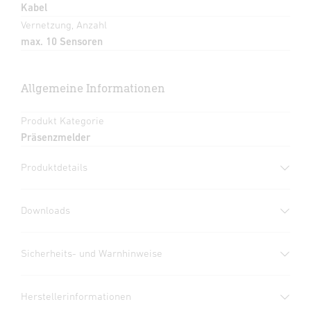
Kabel
Vernetzung, Anzahl
max. 10 Sensoren
Allgemeine Informationen
Produkt Kategorie
Präsenzmelder
Produktdetails
Downloads
Herstellergarantie
(PDF, 360 KB)
Sicherheits- und Warnhinweise
Download starten
1. Wichtige Produktinformation
Herstellerinformationen
Bitte sorgfältig lesen und aufbewahren!
Datenblatt
(PDF, 1374 KB)