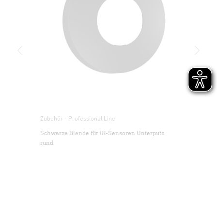
• Bei der Installation des Sensors handelt es
sich um eine Arbeit an der Netzspannung.
Ausschreibungstext DOCX
(DOCX, 7754 Bytes)
Sie muss daher fachgerecht nach den landesüblichen
Download starten
Installationsvorschriften und Anschlussbedingungen
durchgeführt werden.
(z. B. DE - VDE 0100, AT - ÖVE /
EU-Konformitätserklärung
(PDF, 4 MB)
ÖNORM E8001-1, CH - SEV 1000)
Download starten
• Für Produkte mit COM2-Anschluss:
Der Anschluss B1, B2 ist ein Schaltkontakt
für Niedrigenergieschaltkreise. Dieser muss
Schnittstellenbeschreibung
(PDF, 495 KB)
entsprechend der technischen Daten abgesichert
Zubehör - Professional Line
Download starten
sein.
Schwarze Blende für IR-Sensoren Unterputz
• An dem Steuerausgang DIM 1 bis 10 V dürfen
rund
ausschließlich EVG mit potentialgetrenntem
Revit
(RFA, 848 KB)
Steuersignal verwendet werden.
Download starten
• An dem Steuerausgang/-eingang DA+ / DAdarf
keine Netzspannung angeschlossen
werden.
• Nur Original-Ersatzteile verwenden.