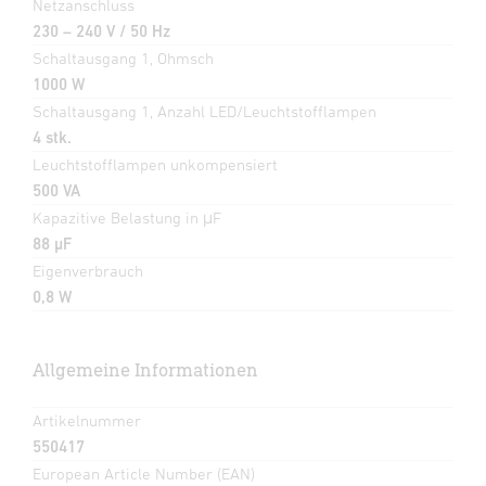
Netzanschluss
230 – 240 V / 50 Hz
Schaltausgang 1, Ohmsch
1000 W
Schaltausgang 1, Anzahl LED/Leuchtstofflampen
4 stk.
Leuchtstofflampen unkompensiert
500 VA
Kapazitive Belastung in μF
88 µF
Eigenverbrauch
0,8 W
Allgemeine Informationen
Artikelnummer
550417
European Article Number (EAN)