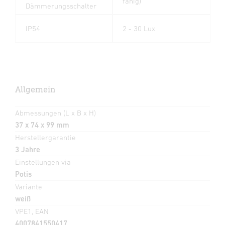
fähig)
Dämmerungsschalter
IP54
2 - 30 Lux
Allgemein
Abmessungen (L x B x H)
37 x 74 x 99 mm
Herstellergarantie
3 Jahre
Einstellungen via
Potis
Variante
weiß
VPE1, EAN
4007841550417