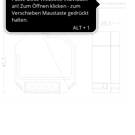
Datenblatt herunterladen
45
20,3
45,5