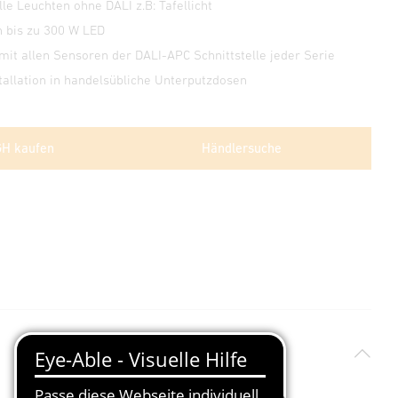
le Leuchten ohne DALI z.B: Tafellicht
n bis zu 300 W LED
mit allen Sensoren der DALI-APC Schnittstelle jeder Serie
tallation in handelsübliche Unterputzdosen
GH kaufen
Händlersuche