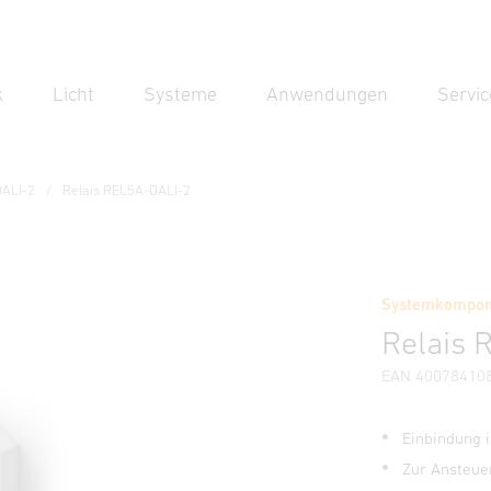
k
Licht
Systeme
Anwendungen
Servic
Suc
Suche
ALI-2
Relais REL5A-DALI-2
Systemkompone
nweise
Herstellerinformationen
Relais 
EAN 40078410
Einbindung i
Zur Ansteue