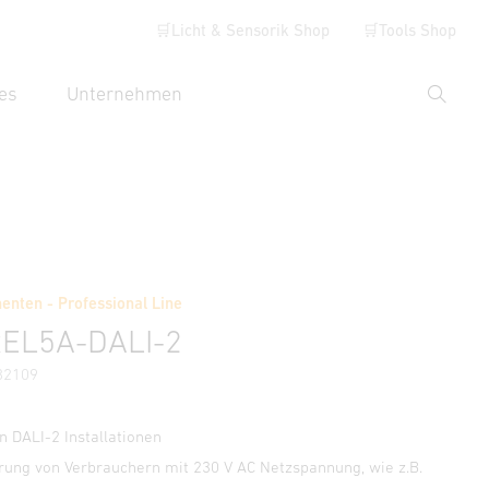
🛒Licht & Sensorik Shop
🛒Tools Shop
es
Unternehmen
Suche
hbegriff eingeben
Händlersuche
nten - Professional Line
REL5A-DALI-2
82109
n DALI-2 Installationen
rung von Verbrauchern mit 230 V AC Netzspannung, wie z.B.