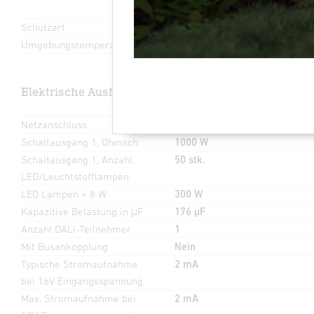
Schutzart
IP20
Umgebungstemperatur
von -20 bis 50 °C
Elektrische Ausführung
Netzanschluss
220 – 240 V / 50 – 60 Hz
Schaltausgang 1, Ohmsch
1000 W
Schaltausgang 1, Anzahl
50 stk.
LED/Leuchtstofflampen
LED Lampen > 8 W
300 W
Kapazitive Belastung in μF
176 µF
Anzahl DALI-Teilnehmer
1
Mit Busankopplung
Nein
Typische Stromaufnahme
2 mA
bei 16V Eingangsspannung
Max. Stromaufnahme bei
2 mA