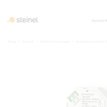
Sensori
Group
Sensorik
Smarte Erweiterungen
Systemkomponenten D
Systemkomponenten - Professional Line
Relais REL5A-DALI-2
Technische Daten
Downloads
Sicherheits- und Warnhi