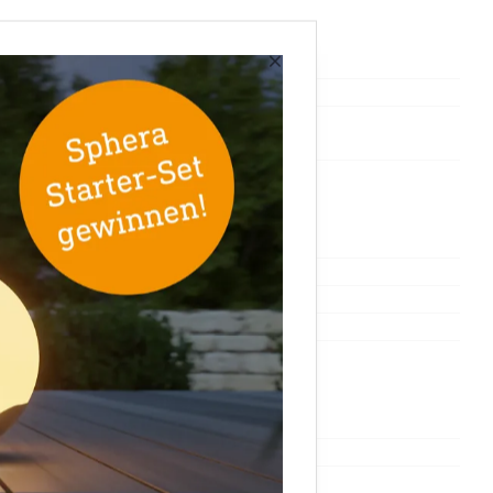
×
082109
4007841082109
Nein
Nein
Nein
Relais Ausgang
Nein