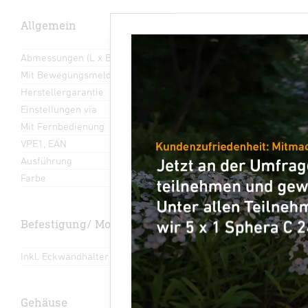
Allgemein
Abmessungen (L x B x H)
20 x 46 x 45 mm
Mit Bewegungsmelder
Nein
Herstellergarantie
5 Jahre
Einstellungen via
App, Bus
Mit Fernbedienung
Nein
VPE1, EAN
4007841082109
Ausführung
Sonstige
Farbe
Weiß
Befestigung/ Montage
Inkl. Eckwandhalter
Nein
Gehäuse