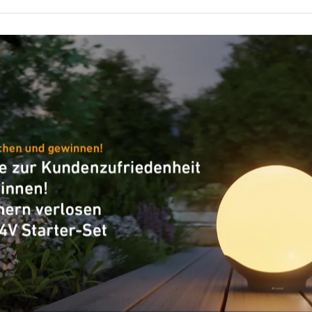
Allgemeine Informationen
Artikelnummer
European Article Number
(EAN)
Sensorik
Unterkriechschutz
segmentweise Ausblendung
Mechanische Skalierbarkeit
Funktionen
Funktionen
Grundlichtfunktion