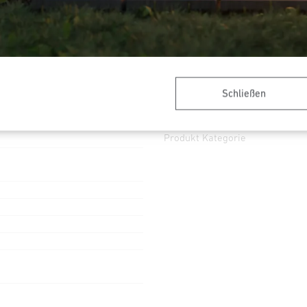
Hauptlicht einstellbar
Dämmerungseinstellung
Teach
Konstantlichtregelung
Schließen
Allgemeine Informationen
Produkt Kategorie