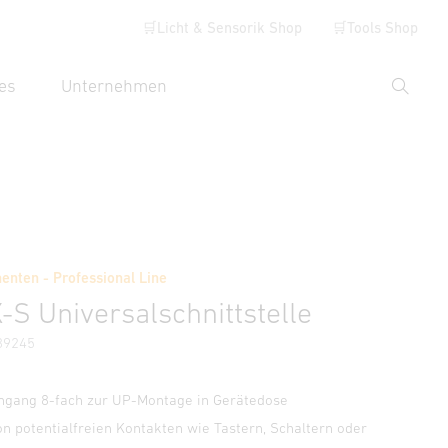
🛒Licht & Sensorik Shop
🛒Tools Shop
es
Unternehmen
Suche
hbegriff eingeben
Händlersuche
nten - Professional Line
-S Universalschnittstelle
89245
ingang 8-fach zur UP-Montage in Gerätedose
n potentialfreien Kontakten wie Tastern, Schaltern oder