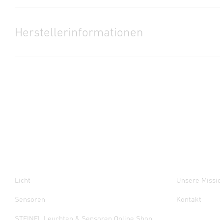
Herstellergarantie
(PDF, 360 KB)
Download starten
Herstellerinformationen
Datenblatt
(PDF, 627 KB)
Hersteller
Download starten
STEINEL GmbH
Dieselstraße 80-84
33442 Herzebrock-Clarholz
Bedienungsanleitung
(PDF, 10 MB)
Deutschland
Download starten
product@steinel.de
Applikationsbeschreibung
(PDF, 8 MB)
Download starten
Licht
Unsere Missi
ETS Applikation
(ZIP, 4 MB)
Sensoren
Kontakt
Download starten
STEINEL Leuchten & Sensoren Online Shop