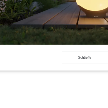
European Article Number
(EAN)
Allgemeine Informationen
KNX Medium
KNX Secure
Produkt Kategorie
Schließen