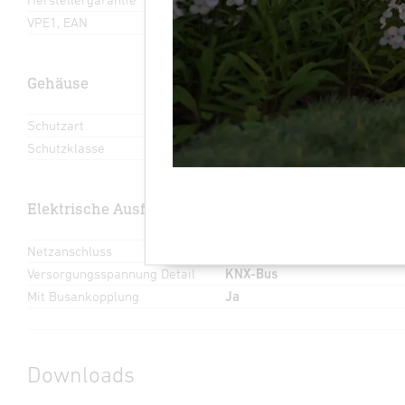
VPE1, EAN
4007841089245
Gehäuse
Schutzart
IP20
Schutzklasse
III
Elektrische Ausführung
Netzanschluss
21 – 32 V
Versorgungsspannung Detail
KNX-Bus
Mit Busankopplung
Ja
Downloads