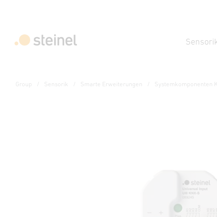
Sensori
Group
Sensorik
Smarte Erweiterungen
Systemkomponenten 
Systemkomponenten - Professional Line
UI8 KNX-S Universalsch
Technische Daten
Downloads
Herstellerinformationen