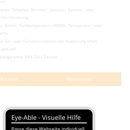
ten
ionen: Schalten, Dimmen, Jalousie-, Szenen-, oder
atursteuerung
ür Dimm-, Farbtemperatur-, RGBW-, Temperatur- oder
werte
on Tür- oder Fensterkontakten zur Auwertung offen,
, gekippt
duktgarantie, KNX Data Secure
GH kaufen
Händlersuche