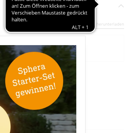
Datenblatt herunterladen
×
089245