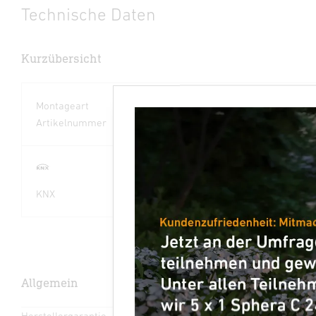
Technische Daten
Kurzübersicht
Montageart
Unterputz
Artikelnummer
089245
Herstellergara
ntie
steinel.de/gara
KNX
KNX Secure
ntie
Allgemein
Herstellergarantie
5 Jahre