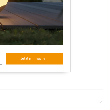
4007841089245
TP 256
Ja
Systemkomponenten
Jetzt mitmachen!