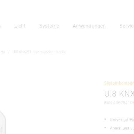
k
Licht
Systeme
Anwendungen
Servic
Suc
Suche
KNX
UI8 KNX-S Universalschnittstelle
nittstelle
Systemkompone
UI8 KNX
EAN 40078410
Universal E
Anschluss vo