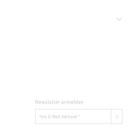
DOCX, 7606 Bytes)
(PDF, 1758 KB)
)
Newsletter anmelden
Ihre E-Mail Adresse