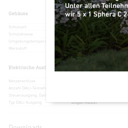
Gehäuse
Schutzart
IP20
Schutzklasse
I
Umgebungstemperatur
von -25 bis 65 °C
Werkstoff
Kunststoff
Elektrische Ausführung
Netzanschluss
220 – 240 V / 50 – 60 Hz
Anzahl DALI-Teilnehmer
128
Steuerausgang, Dali
Adressable/Broadcast 64 EVG
Typ DALI Ausgang
Single-Master
Downloads