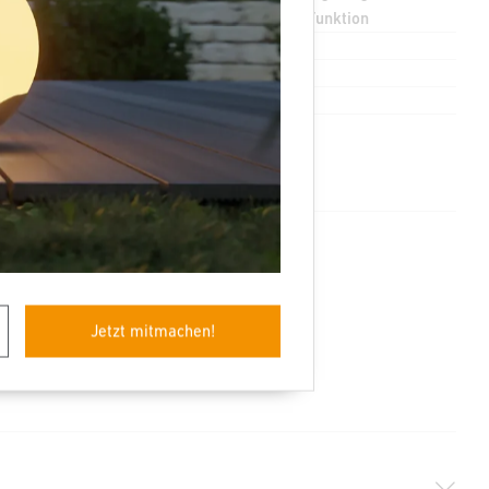
Lichtszene, Orientierungslicht, TouchDIM-Funktion
Ja
Ja
Ja
Zubehör
Jetzt mitmachen!