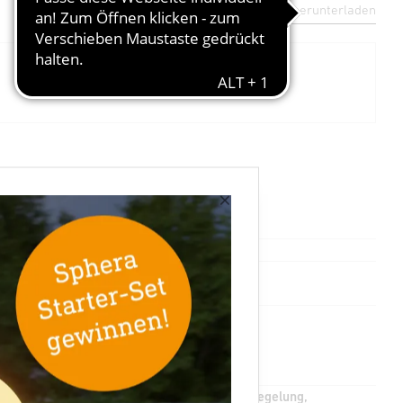
Datenblatt herunterladen
×
055455
4007841055455
Halb- / Vollautomatik, HCL, Konstantlichtregelung,