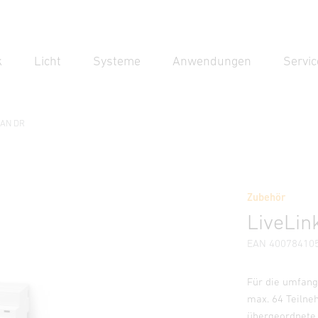
k
Licht
Systeme
Anwendungen
Servic
Suc
Suche
LAN DR
Zubehör
nweise
Herstellerinformationen
LiveLin
EAN 40078410
Für die umfang
max. 64 Teilne
übergeordnete 