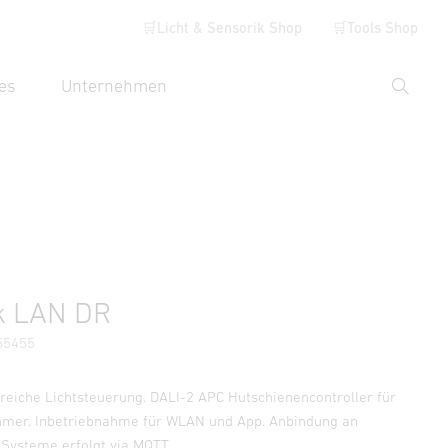
🛒Licht & Sensorik Shop
🛒Tools Shop
es
Unternehmen
Suche
hbegriff eingeben
Händlersuche
k LAN DR
55455
reiche Lichtsteuerung. DALI-2 APC Hutschienencontroller für
hmer. Inbetriebnahme für WLAN und App. Anbindung an
Systeme erfolgt via MQTT.