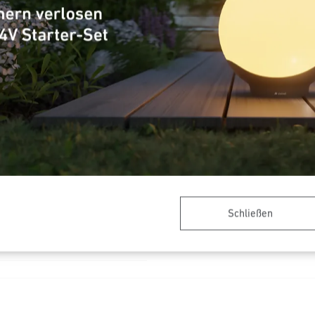
Grundlichtfunktion
Hauptlicht einstellbar
Konstantlichtregelung
Allgemeine Informationen
Produkt Kategorie
Schließen
´s