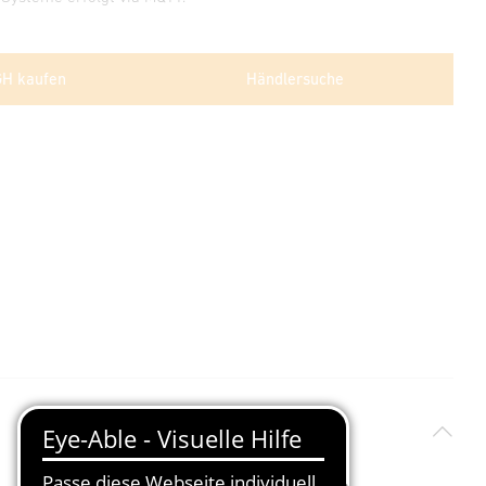
GH kaufen
Händlersuche