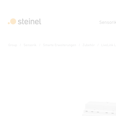
Sensori
Group
Sensorik
Smarte Erweiterungen
Zubehör
LiveLink 
Zubehör
LiveLink LAN DR
Technische Daten
Downloads
Sicherheits- und Warnhi