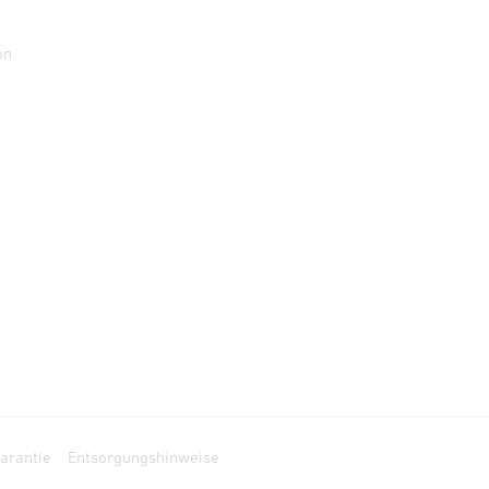
on
arantie
Entsorgungshinweise