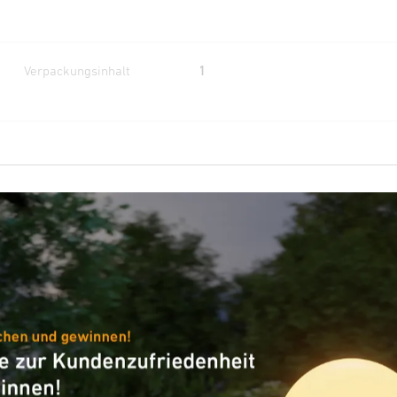
Verpackungsinhalt
1
Allgemeine Informationen
Artikelnummer
European Article Number
(EAN)
Funktionen
Funktionen