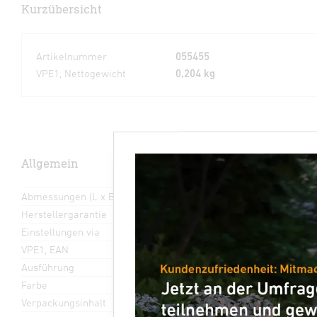
Kurzübersicht
Artikelnummer
055455
VPE1, Nettogewicht
0,204 kg
Allgemein
Abmessungen (L x B x H)
60 x 108 x 90 mm
Herstellergarantie
5 Jahre
Einstellungen via
LiveLink-App
VPE1, EAN
4007841055455
Ausführung
Lichtsteuersystem-Set
Farbe
Grau
Verpackungsinhalt
1