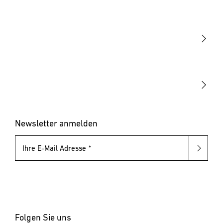
Licht
Sensoren
STEINEL Leuchten & Sensoren Online Shop
Unsere Mission
STEINEL Tools Online Shop
Kontakt
STEINEL Solutions
Newsletter anmelden
Ihre E-Mail Adresse
Folgen Sie uns