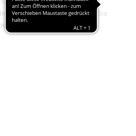
chen T5/T8 Leuchtstoffröhren
 Ihnen unsere Lösung. Erfahren Sie
ondern von erheblich weniger