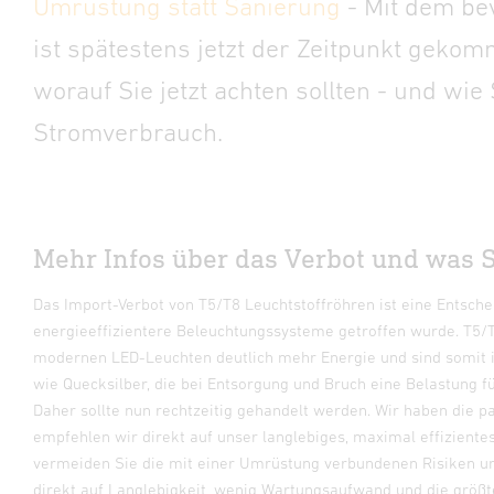
Umrüstung statt Sanierung
- Mit dem be
ist
spätestens jetzt
der Zeitpunkt gekomm
worauf Sie jetzt achten sollten - und wi
Stromverbrauch.
Mehr Infos über das Verbot und was S
Das Import-Verbot von T5/T8 Leuchtstoffröhren ist eine Entsch
energieeffizientere Beleuchtungssysteme getroffen wurde. T5/T
modernen LED-Leuchten deutlich mehr Energie und sind somit in
wie Quecksilber, die bei Entsorgung und Bruch eine Belastung f
Daher sollte nun rechtzeitig gehandelt werden. Wir haben die p
empfehlen wir direkt auf unser langlebiges, maximal effizient
vermeiden Sie die mit einer Umrüstung verbundenen Risiken un
direkt auf Langlebigkeit, wenig Wartungsaufwand und die größ