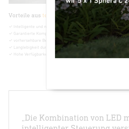
Vorteile aus
technischer Sicht
✓
Intelligente und modernste Technik
✓
Garantierte Kompatibilität von Leuchtmittel und Leuchte
✓
vorhersehbare Beleuchtungsstärke und Lichtqualität
✓ Langlebigkeit durch aufeinader abgestimmte Produkte
✓ Hohe Verfügbarkeiten
„Die Kombination von LED m
intelligenter Steuerung vers