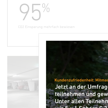
95
%
CO2 Einsparung mehrfach bewiesen