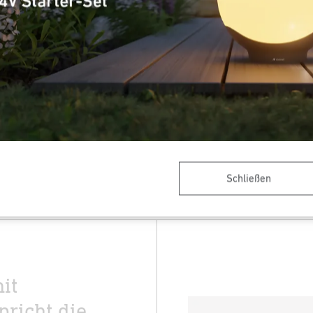
Vorteile bei der
Umrüstung
✓ Vorhandene Bohrlöcher können genutzt werden
✓ Einfache Inbetriebnahme dank modernster Technik
✓ Geringer Wartungsaufwand
✓ Weniger eingesetzte Produkte durch bessere Lichtausbeute
✓ Intelligente Steuerung per App
Schließen
it
pricht die