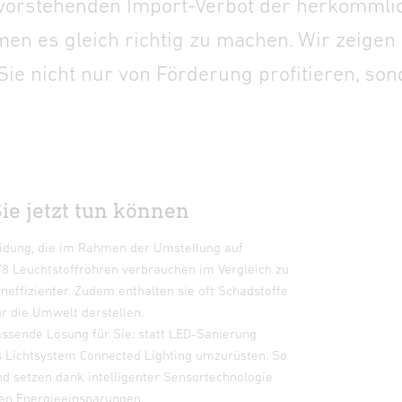
vorstehenden Import-Verbot der herkömmli
en es gleich richtig zu machen. Wir zeigen
e Sie nicht nur von Förderung profitieren, s
ie jetzt tun können
eidung, die im Rahmen der Umstellung auf
8 Leuchtstoffröhren verbrauchen im Vergleich zu
effizienter. Zudem enthalten sie oft Schadstoffe
ür die Umwelt darstellen.
assende Lösung für Sie: statt LED-Sanierung
es Lichtsystem Connected Lighting umzurüsten. So
d setzen dank intelligenter Sensortechnologie
ten Energieeinsparungen.