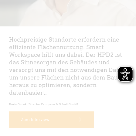
Hochpreisige Standorte erfordern eine
effiziente Flächennutzung. Smart
Workspace hilft uns dabei. Der HPD2 ist
das Sinnesorgan des Gebäudes und
versorgt uns mit den notwendigen Daten,
um unsere Flächen nicht aus dem Bauch
heraus zu optimieren, sondern
datenbasiert.
Boris Ovcak, Director Campana & Schott GmbH
Zum Interview