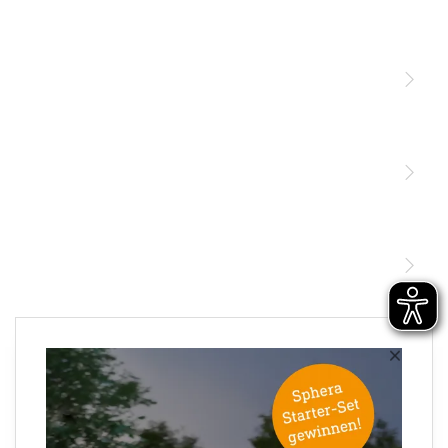
Licht
Sensoren
STEINEL Leuchten & Sensoren Online Shop
Unsere Mission
STEINEL Tools Online Shop
Kontakt
STEINEL Solutions
Newsletter anmelden
×
Ihre E-Mail Adresse