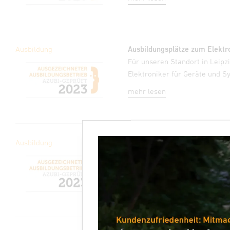
Ausbildung
Ausbildungsplätze zum Elektr
Für unseren Standort in Leip
Elektroniker für Geräte und S
mehr lesen
Ausbildung
Auszubildende zum Kaufmann
Für unseren Standort in Herz
Kaufmann zum Büromanageme
mehr lesen