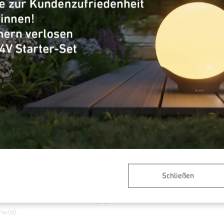
 eCommerce (m/w/d) | 01.08.2027
ebrock-Clarholz suchen wir engagierte und motivierte Menschen und
).
für Groß- und Außenhandelsmanagement (m/w/d) | 01.08.2027
ebrock-Clarholz suchen wir engagierte und motivierte Menschen und
enhandelsmanagement (m/w/d).
Schließen
ür Lagerlogistik (m/w/d) | 01.08.2027
ebrock-Clarholz suchen wir engagierte und motivierte Menschen und 
/w/d).