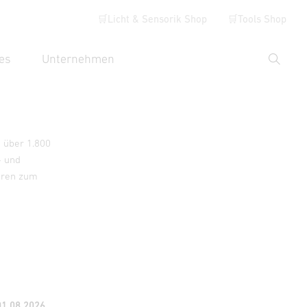
🛒Licht & Sensorik Shop
🛒Tools Shop
es
Unternehmen
Suche
hbegriff eingeben
t über 1.800
- und
ören zum
01.08.2026