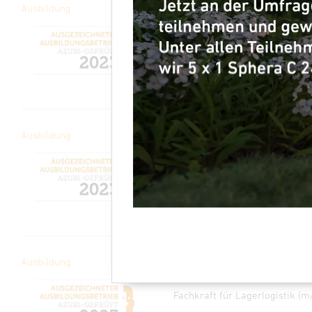
Ausbildung
Auszubildende zum Kaufmann
Für unseren Standort in Herz
Kaufmann eCommerce (m/w/d
mehr lesen
Ausbildung
Auszubildende zum Kaufmann 
Für unseren Standort in Herz
Kaufmann für Groß- und Auß
mehr lesen
Ausbildung
Auszubildende zur Fachkraft f
Für unseren Standort in Herz
Fachkraft für Lagerlogistik (m