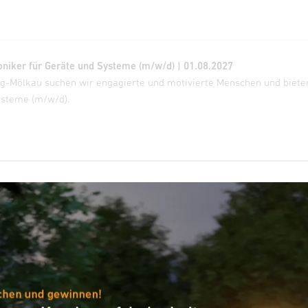
oniker für Geräte und Systeme (m/w/d) | 01.08.2027
zig-Mölkau suchen wir engagierte und motivierte Menschen und biet
ysteme (m/w/d).
 Büromanagement (m/w/d) | 01.08.2027
ebrock-Clarholz suchen wir engagierte und motivierte Menschen und
nt (m/w/d).