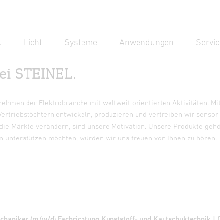
k
Licht
Systeme
Anwendungen
Servic
Bei STEINEL.
Suc
Suche
ehmen der Elektrobranche mit weltweit orientierten Aktivitäten. Mi
ertriebstöchtern entwickeln, produzieren und vertreiben wir sensor
die Märkte verändern, sind unsere Motivation. Unsere Produkte geh
 unterstützen möchten, würden wir uns freuen von Ihnen zu hören.
haniker (m/w/d) Fachrichtung Kunststoff- und Kautschuktechnik | 