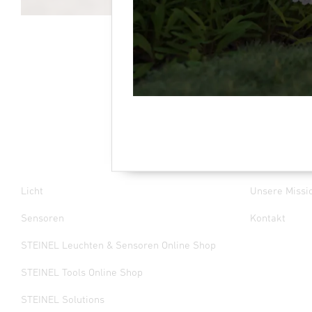
Licht
Unsere Missi
Sensoren
Kontakt
STEINEL Leuchten & Sensoren Online Shop
STEINEL Tools Online Shop
STEINEL Solutions