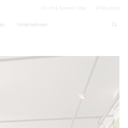
🛒Licht & Sensorik Shop
🛒Tools Shop
es
Unternehmen
Suche
hbegriff eingeben