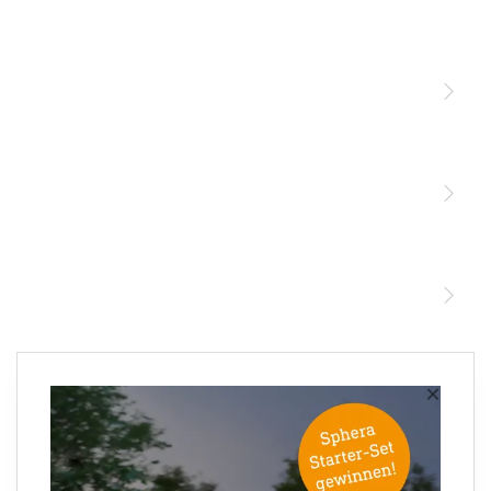
Licht
Sensoren
STEINEL Leuchten & Sensoren Online Shop
Unsere Mission
STEINEL Tools Online Shop
Kontakt
STEINEL Solutions
Newsletter anmelden
×
Ihre E-Mail Adresse