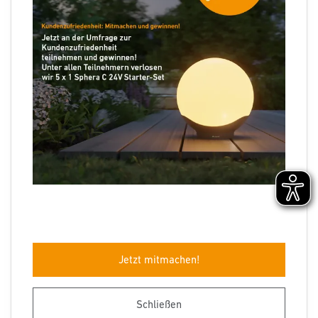
Folgen Sie uns
Sprachauswahl
Jetzt mitmachen!
Impressum
Datenschutz
Barrierefreiheit
AGB
Herstellergarantie
Entsorgungshinweise
Schließen