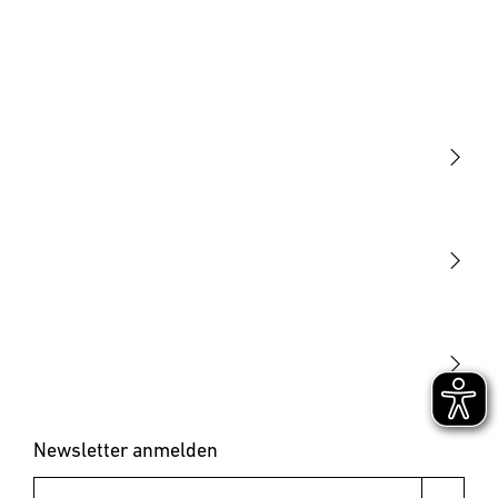
Licht
Sensoren
STEINEL Leuchten & Sensoren Online Shop
Unsere Mission
STEINEL Tools Online Shop
Kontakt
STEINEL Solutions
Newsletter anmelden