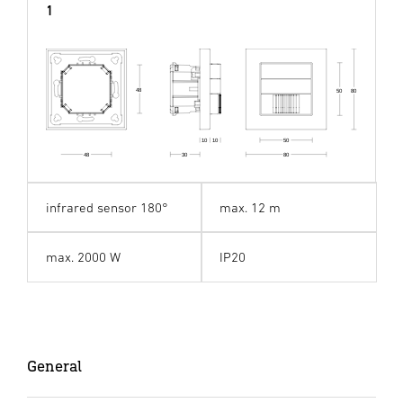
1
48
50
80
50
10
10
80
48
30
infrared sensor 180°
max. 12 m
max. 2000 W
IP20
General