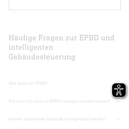
Häufige Fragen zur EPBD und
intelligenten
Gebäudesteuerung
Was bedeutet EPBD?
Wie kann ich mich zu EPBD-Lösungen beraten lassen?
Die EPBD (Energy Performance of Buildings
Directive) ist die EU-Richtlinie zur
Gesamtenergieeffizienz von Gebäuden. Ziel ist es,
Können bestehende Gebäude nachgerüstet werden?
Unsere Expertinnen und Experten unterstützen
den Energieverbrauch von Gebäuden zu
Sie gerne bei der Planung und Auswahl der
reduzieren, CO₂-Emissionen zu senken und