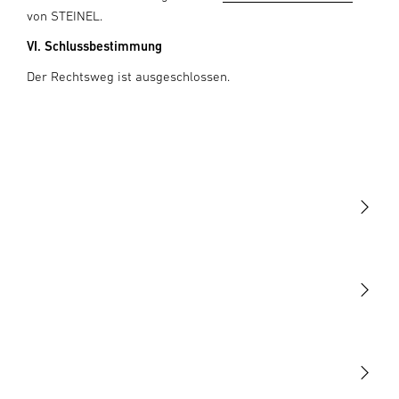
von STEINEL.
VI. Schlussbestimmung
Der Rechtsweg ist ausgeschlossen.
Licht
Sensoren
STEINEL Leuchten & Sensoren Online Shop
Unsere Mission
STEINEL Tools Online Shop
Kontakt
STEINEL Solutions