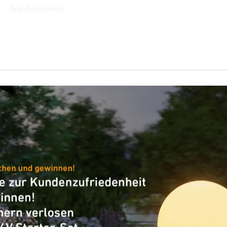
App-Funktionen
XLED CAM2 SC anthrazit
×