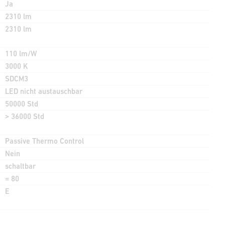
Ja
2310 lm
2310 lm
110 lm/W
3000 K
SDCM3
LED nicht austauschbar
50000 Std
> 36000 Std
Passive Thermo Control
Nein
schaltbar
= 80
E