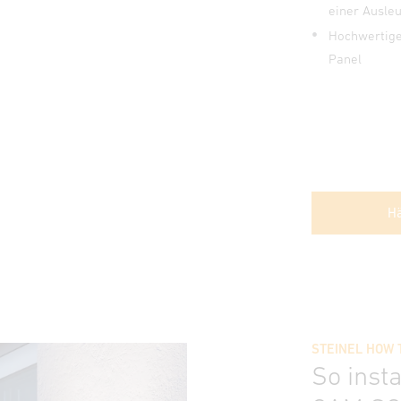
einer Ausle
Hochwertig
Panel
Hä
STEINEL HOW 
So inst