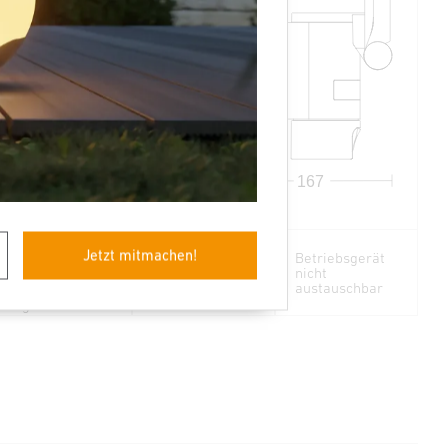
275
210
167
Jetzt mitmachen!
Lichtquelle
Betriebsgerät
nicht
nicht
austauschbar
austauschbar
Gegensprechan
lage