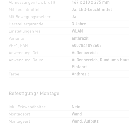
Abmessungen (L x B x H)
167 x 210 x 275 mm
Mit Leuchtmittel
Ja, LED-Leuchtmittel
Mit Bewegungsmelder
Ja
Herstellergarantie
3 Jahre
Einstellungen via
WLAN
Variante
anthrazit
VPE1, EAN
4007841092603
Anwendung, Ort
Außenbereich
Anwendung, Raum
Außenbereich, Rund ums Haus,
Einfahrt
Farbe
Anthrazit
Befestigung/ Montage
Inkl. Eckwandhalter
Nein
Montageort
Wand
Montageart
Wand, Aufputz