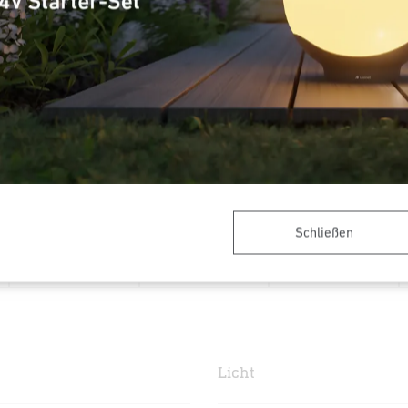
Lichtstrom
2310 lm
Gesamtprodukt
Farbtemperatur
3000 K
Artikelnummer
092603
VPE1, Nettogewicht
1,471 kg
Schließen
WiFi 4/5/6 mit
2,4/5 GHz > 2
Mbps
Max. 10 m
Kamera
Licht