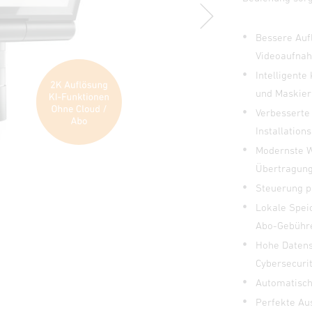
Bessere Aufl
Videoaufna
Intelligent
und Maskier
Verbesserte
Installation
Modernste W
Übertragung
Steuerung p
Lokale Speic
Abo-Gebühre
Hohe Datens
Cybersecurit
Automatisch
Perfekte Au