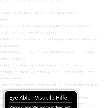
ösung: Jetzt in bis zu 2K – für gestochen scharfe
hmen
e KI-Funktionen: Personenerkennung für relevante Meldungen
ungsfunktion für mehr Privatsphäre
 Inbetriebnahme: Schnelle und unkomplizierte Einrichtung dank
sassistenten
LAN-Technologie (Wi-Fi 6): Für stabile Verbindung und hohe
sgeschwindigkeit
er App: Live sehen, sprechen & benachrichtigt werden
herung: auf Micro-SD-Karte (16 GB inkl., erweiterbar) – ohne
n oder Cloud
icherheit: Europäische Serverstruktur – konform mit neusten
y-Richtlinien
es Licht: 180°-Infrarotsensor mit bis zu 10 m Reichweite
sleuchtung: Warmweißes LED-Licht (3000 K, 21 W, 2310 lm) mit