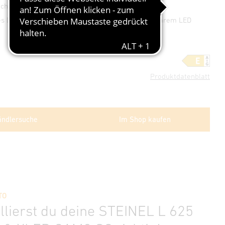
uchtung von max. 125 qm
es Design: Gehäuse aus Aluminium mit schwenkbarem LED
Produktdatenblatt
ndlersuche
Im Shop kaufen
TO
allierst du deine STEINEL L 625