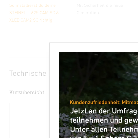
So installierst du deine
Mit Sicherheit die neue
STEINEL L 625 CAM SC &
Generation.
XLED CAM2 SC richtig!
Technische Daten
Kurzübersicht