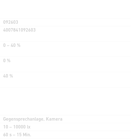
092603
4007841092603
0 – 40 %
0 %
40 %
Gegensprechanlage, Kamera
10 – 10000 lx
60 s – 15 Min.