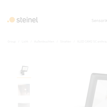
Sensori
Group
Licht
Außenleuchten
Strahler
XLED CAM2 SC anthraz
Sensor-LED-Strahler
XLED CAM2 SC anthraz
Eigenschaften
Technische Daten
Produktdetails