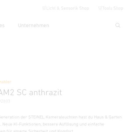
🛒Licht & Sensorik Shop
🛒Tools Shop
es
Unternehmen
Suche
hbegriff eingeben
Händlersuche
rahler
ormationen
Zubehör
M2 SC anthrazit
92603
Generation der STEINEL Kameraleuchten hast du Haus & Garten
. Neue KI-Funktionen, bessere Auflösung und einfache
en für smarte Sicherheit und Komfort.