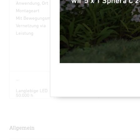
Anwendung, Ort
Außenbereich
Montageart
Aufputz
Mit Bewegungsmelder
Ja
Vernetzung via
WLAN
Leistung
21 W
Langlebige LED
3000K
Infrarot-Sensor
50.000 h
warmweiß
180°
Allgemein