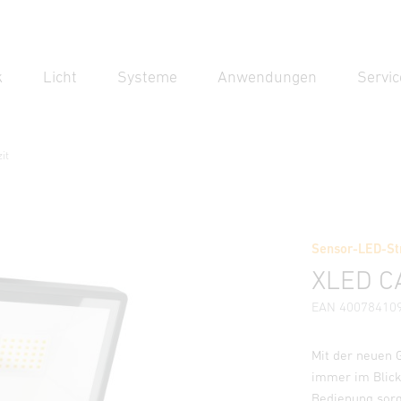
k
Licht
Systeme
Anwendungen
Servic
Suc
Suche
it
it
Sensor-LED-St
Downloads
Sicherheits- und Warnhinweise
Herstellerinf
XLED CA
EAN 40078410
Mit der neuen 
immer im Blick
Bedienung sorg