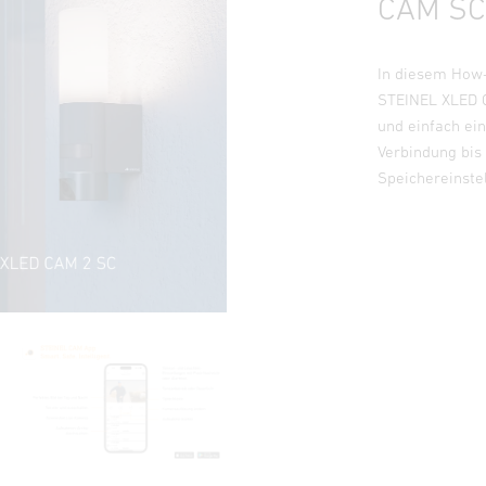
CAM SC 
In diesem How-
STEINEL XLED C
und einfach ei
Verbindung bis
Speichereinstel