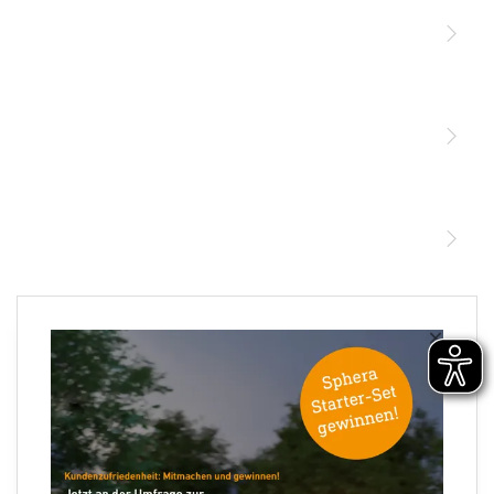
Licht
Sensoren
STEINEL Leuchten & Sensoren Online Shop
Unsere Mission
STEINEL Tools Online Shop
Kontakt
STEINEL Solutions
Newsletter anmelden
×
Ihre E-Mail Adresse