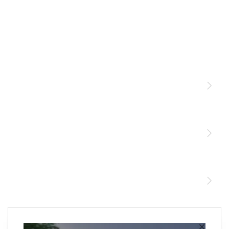
Licht
Sensoren
STEINEL Leuchten & Sensoren Online Shop
Unsere Mission
STEINEL Tools Online Shop
Kontakt
STEINEL Solutions
Newsletter anmelden
×