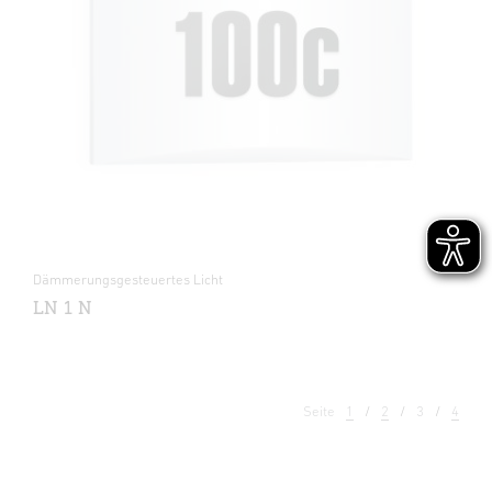
Dämmerungsgesteuertes Licht
LN 1 N
Seite
1
2
3
4