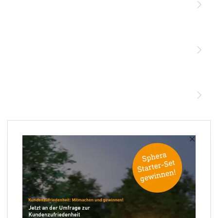
Licht
Sensoren
STEINEL Leuchten & Sensoren Online Shop
Unsere Mission
STEINEL Tools Online Shop
Kontakt
STEINEL Solutions
Newsletter anmelden
×
Ihre E-Mail Adresse