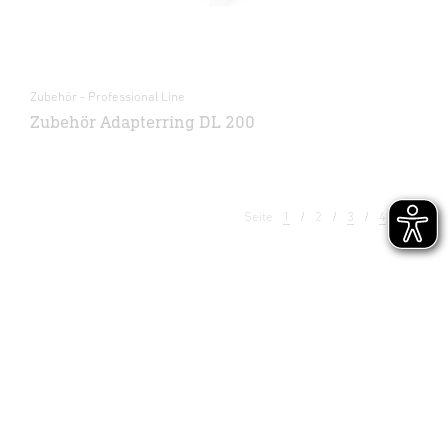
Zubehör - Professional Line
Zubehör Adapterring DL 200
Seite
1
2
3
4
5