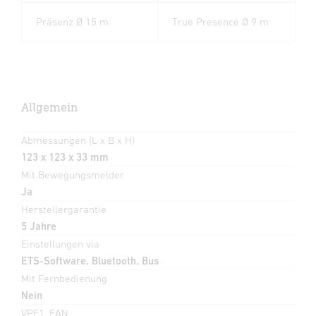
Präsenz Ø 15 m
True Presence Ø 9 m
Allgemein
Abmessungen (L x B x H)
123 x 123 x 33 mm
Mit Bewegungsmelder
Ja
Herstellergarantie
5 Jahre
Einstellungen via
ETS-Software, Bluetooth, Bus
Mit Fernbedienung
Nein
VPE1, EAN