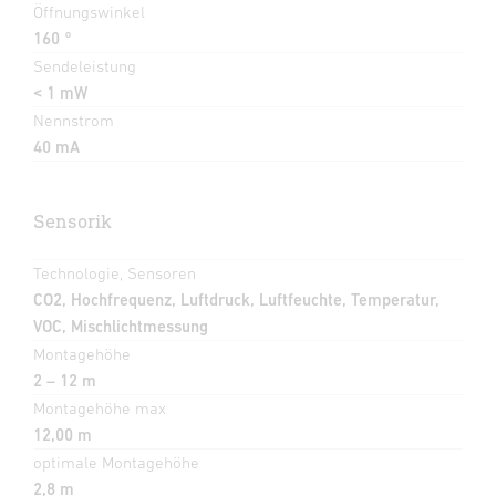
Öffnungswinkel
160 °
Sendeleistung
< 1 mW
Nennstrom
40 mA
Sensorik
Technologie, Sensoren
CO2, Hochfrequenz, Luftdruck, Luftfeuchte, Temperatur,
VOC, Mischlichtmessung
Montagehöhe
2 – 12 m
Montagehöhe max
12,00 m
optimale Montagehöhe
2,8 m