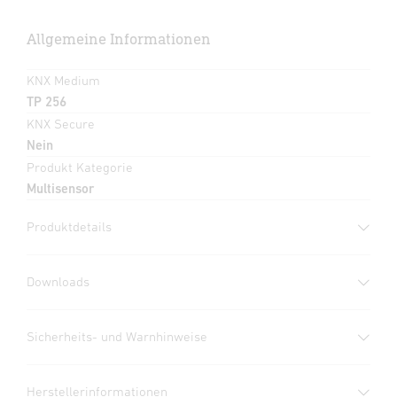
Allgemeine Informationen
KNX Medium
TP 256
KNX Secure
Nein
Produkt Kategorie
Multisensor
Produktdetails
Downloads
Herstellergarantie
(PDF, 360 KB)
Sicherheits- und Warnhinweise
Download starten
1. Wichtige Produktinformation
Herstellerinformationen
Bitte sorgfältig lesen und aufbewahren!