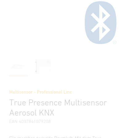
Multisensor - Professional Line
True Presence Multisensor
Aerosol KNX
EAN 4007841079208
Für messbar gesunde Raumluft. Mit dem True