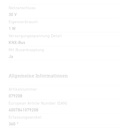
Netzanschluss
30 V
Eigenverbrauch
1 W
Versorgungsspannung Detail
KNX-Bus
Mit Busankopplung
Ja
Allgemeine Informationen
Artikelnummer
079208
European Article Number (EAN)
4007841079208
Erfassungswinkel
360 °