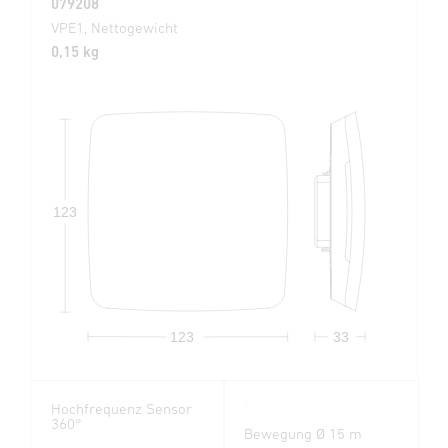
079208
VPE1, Nettogewicht
0,15 kg
123
123
33
Hochfrequenz Sensor
360°
Bewegung Ø 15 m