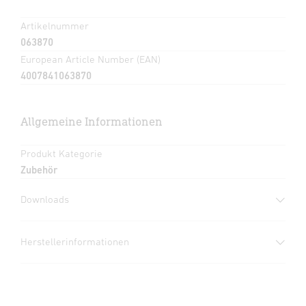
Artikelnummer
063870
European Article Number (EAN)
4007841063870
Allgemeine Informationen
Produkt Kategorie
Zubehör
Downloads
Herstellergarantie
(PDF, 360 KB)
Herstellerinformationen
Download starten
Hersteller
STEINEL GmbH
Datenblatt
(PDF, 287 KB)
Dieselstraße 80-84
Download starten