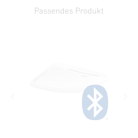
33442 Herzebrock-Clarholz
Passendes Produkt
Deutschland
Bedienungsanleitung
(PDF, 4 MB)
product@steinel.de
Download starten
Ausschreibungstext DOCX
(DOCX, 7550 Bytes)
Download starten
Ausschreibungstext GAEB
(XML, 4911 Bytes)
Download starten
Ausschreibungstext PDF
(PDF, 94 KB)
Download starten
Ausschreibungstext RTF
(RTF, 42 KB)
Download starten