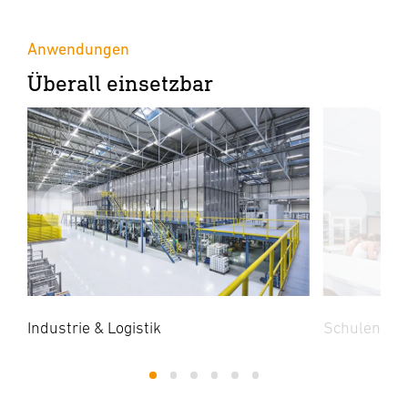
Anwendungen
Überall einsetzbar
Industrie & Logistik
Schulen & B
1
2
3
4
5
6