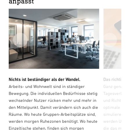
anpasst
Nichts ist beständiger als der Wandel.
Das richtige L
Arbeits- und Wohnwelt sind in ständiger
Ganz genau so
n
Bewegung. Die individuellen Bedürfnisse stetig
Tagesverlauf 
es
wechselnder Nutzer rücken mehr und mehr in
und Richtung 
den Mittelpunkt. Damit verändern sich auch die
optimale küns
Räume. Wo heute Gruppen-Arbeitsplätze sind,
simulieren. M
werden morgen Ruhezonen benötigt. Wo heute
werden Umgeb
Einzeltische stehen, finden sich morgen
die das mensc