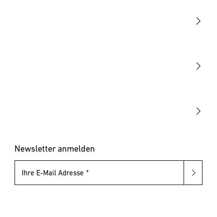
Licht
Sensoren
STEINEL Leuchten & Sensoren Online Shop
Unsere Mission
STEINEL Tools Online Shop
Kontakt
STEINEL Solutions
Newsletter anmelden
Ihre E-Mail Adresse