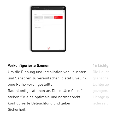
Vorkonfigurierte Szenen
16 Lichtgrupp
Um die Planung und Installation von Leuchten
Die Leuchten 
.
und Sensoren zu vereinfachen, bietet LiveLink
grafische Ben
eine Reihe voreingestellter
Lichtgruppen
hr
Raumkonfigurationen an. Diese „Use Cases“
gezogen. Mit L
00
stehen für eine optimale und normgerecht
Lichtgruppen 
,
konfigurierte Beleuchtung und geben
jederzeit verä
Sicherheit.