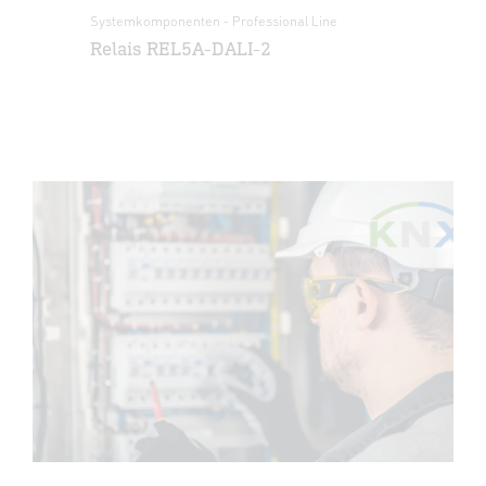
Systemkomponenten - Professional Line
Sys
Relais REL5A-DALI-2
Ta