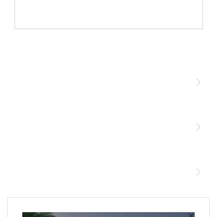
Licht
Sensoren
STEINEL Leuchten & Sensoren Online Shop
Unsere Mission
STEINEL Tools Online Shop
Kontakt
STEINEL Solutions
Newsletter anmelden
×