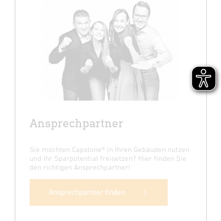
Ansprechpartner
Sie möchten Capstone® in Ihren Gebäuden nutzen
und Ihr Sparpotential freisetzen? Hier finden Sie
den richtigen Ansprechpartner!
Ansprechpartner finden