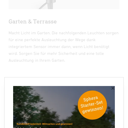
Garten & Terrasse
Macht Licht im Garten. Die nachfolgenden Leuchten sorgen
für eine perfekte Ausleuchtung der Wege dank
integriertem Sensor immer dann, wenn Licht benötigt
wird. Sorgen Sie für mehr Sicherheit und eine tolle
Ausleuchtung in Ihrem Garten.
×