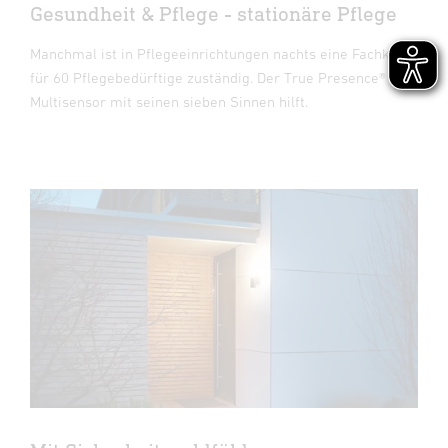
Gesundheit & Pflege - stationäre Pflege
Manchmal ist in Pflegeeinrichtungen nachts eine Fachkraft
für 60 Pflegebedürftige zuständig. Der True Presence®
Multisensor mit seinen sieben Sinnen hilft.