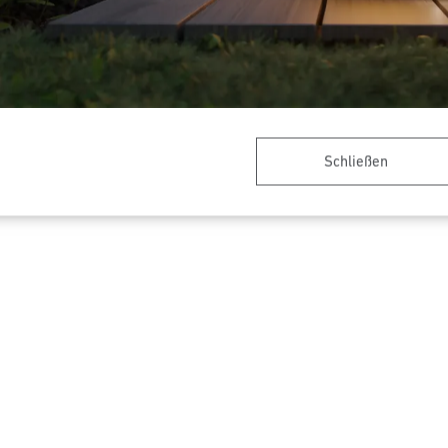
nenten - Professional Line
Bewegungs- und Präsenzmeld
Professional Line
X-S Universalaktor
Schließen
PD IR 4360-8