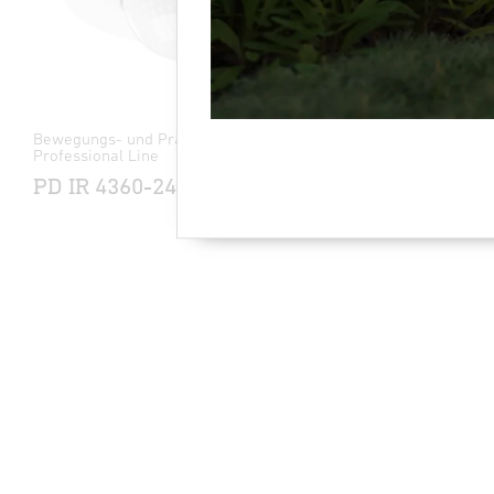
Bewegungs- und Präsenzmelder -
Systemkompo
Professional Line
UA24 KN
PD IR 4360-24