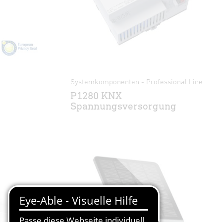
Systemkomponenten - Professional Line
P1280 KNX
Spannungsversorgung