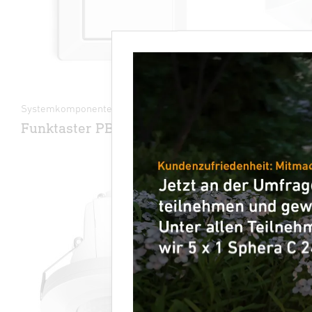
Systemkomponenten - Professional Line
Bewegungsme
Funktaster PB2-Bluetooth
IS 345 M