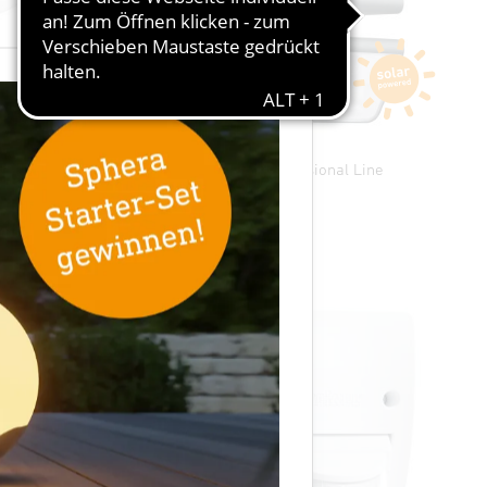
×
 Line
Solarleuchte - Professional Line
XSolar L-S