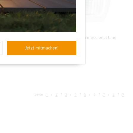
er -
Bewegungsmelder - Professional Line
IS 2160 ECO
Jetzt mitmachen!
Seite
1
2
3
4
5
6
7
8
9