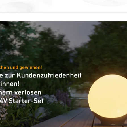
lder - Professional Line
Präsenzmelder - Professional
X Highbay
EO