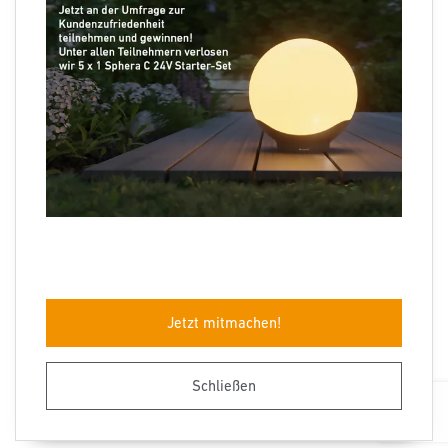
Folgen Sie uns
Sprachauswahl
Jetzt mitmachen!
Impressum
Datenschutz
Barrierefreiheit
AGB
Herstellergarantie
Entsorgungshinweise
Schließen
© STEINEL 2026