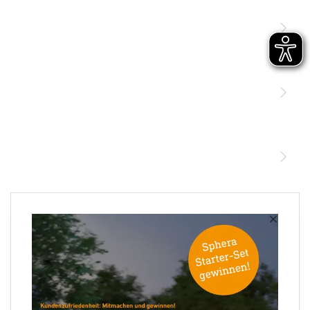
Licht
Sensoren
STEINEL Leuchten & Sensoren Online Shop
Unsere Mission
STEINEL Tools Online Shop
Kontakt
STEINEL Solutions
Newsletter anmelden
×
Ihre E-Mail Adresse