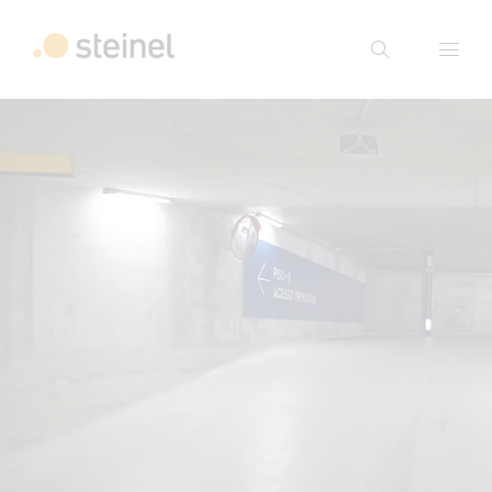
Suche
Suchbegriff eingeben
Suche