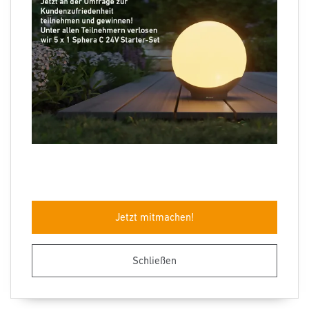
Folgen Sie uns
Sprachauswahl
Jetzt mitmachen!
Impressum
Datenschutz
Barrierefreiheit
AGB
Herstellergarantie
Entsorgungshinweise
Schließen
© STEINEL 2026