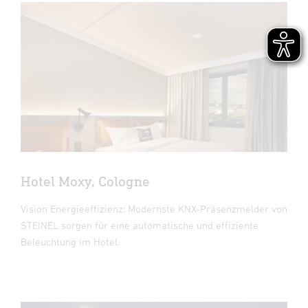
Hotel Moxy, Cologne
Vision Energieeffizienz: Modernste KNX-Präsenzmelder von
STEINEL sorgen für eine automatische und effiziente
Beleuchtung im Hotel.