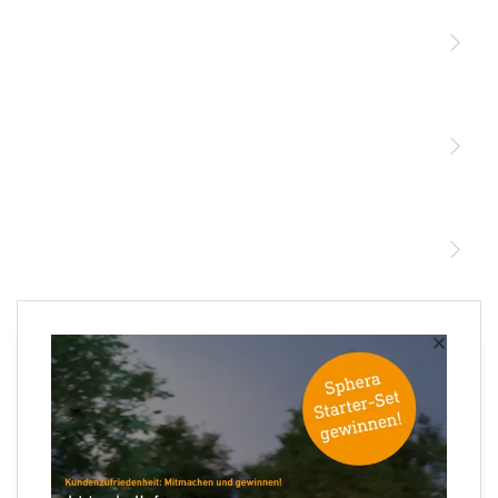
Licht
Sensoren
STEINEL Leuchten & Sensoren Online Shop
Unsere Mission
STEINEL Tools Online Shop
Kontakt
STEINEL Solutions
×
Newsletter anmelden
Ihre E-Mail Adresse