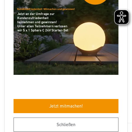
Folgen Sie uns
Sprachauswahl
Jetzt mitmachen!
Impressum
Datenschutz
Barrierefreiheit
AGB
Herstellergarantie
Entsorgungshinweise
Schließen