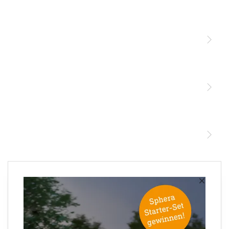
Licht
Sensoren
STEINEL Leuchten & Sensoren Online Shop
Unsere Mission
STEINEL Tools Online Shop
Kontakt
STEINEL Solutions
Newsletter anmelden
×
Ihre E-Mail Adresse