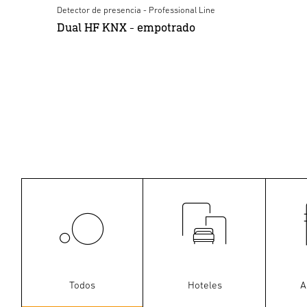
Detector de presencia - Professional Line
Det
Dual HF KNX - empotrado
IR
em
Todos
Hoteles
A