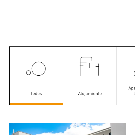
Ap
Todos
Alojamiento