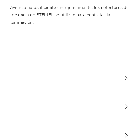
Vivienda autosuficiente energéticamente: los detectores de
presencia de STEINEL se utilizan para controlar la
iluminación.
Luminarias
Sensores
STEINEL Tools
Nuestra misión
STEINEL Solutions
Contacto