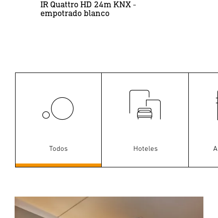
IR Quattro HD 24m KNX -
IR
empotrado blanco
Todos
Hoteles
A