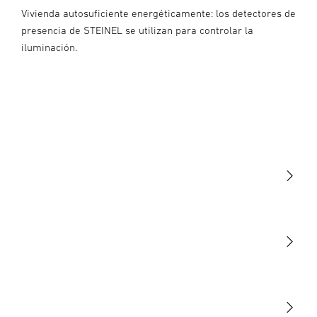
Vivienda autosuficiente energéticamente: los detectores de
presencia de STEINEL se utilizan para controlar la
iluminación.
Luminarias
Sensores
STEINEL Tools
Nuestra misión
STEINEL Solutions
Contacto