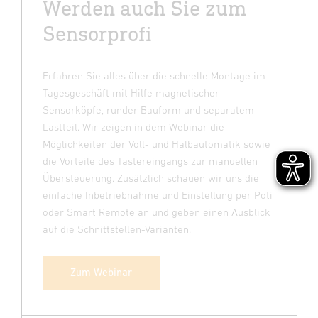
Werden auch Sie zum
Sensorprofi
Erfahren Sie alles über die schnelle Montage im
Tagesgeschäft mit Hilfe magnetischer
Sensorköpfe, runder Bauform und separatem
Lastteil. Wir zeigen in dem Webinar die
Möglichkeiten der Voll- und Halbautomatik sowie
die Vorteile des Tastereingangs zur manuellen
Übersteuerung. Zusätzlich schauen wir uns die
einfache Inbetriebnahme und Einstellung per Poti
oder Smart Remote an und geben einen Ausblick
auf die Schnittstellen-Varianten.
Zum Webinar