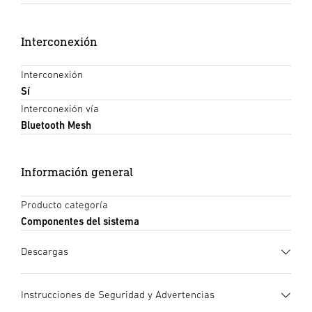
Interconexión
Interconexión
Sí
Interconexión vía
Bluetooth Mesh
Información general
Producto categoría
Componentes del sistema
Descargas
Ficha de datos
(PDF, 1178 KB)
Instrucciones de Seguridad y Advertencias
Iniciar descarga