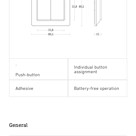
80,5
55,8
55,8
80,5
15
Individual button
assignment
Push-button
Adhesive
Battery-free operation
General