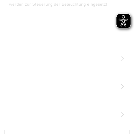
werden zur Steuerung der Beleuchtung eingesetzt.
Licht
Sensoren
STEINEL Leuchten & Sensoren Online Shop
Unsere Mission
STEINEL Tools Online Shop
Kontakt
STEINEL Solutions