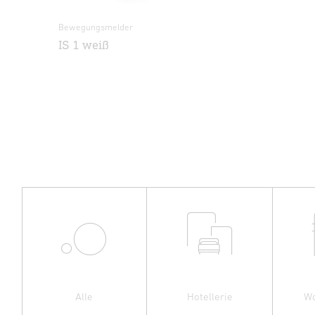
Bewegungsmelder
Prä
iß
IS 1 weiß
IS
Alle
Hotellerie
W