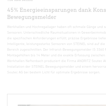
45% Energieeinsparungen dank Konst
Bewegungsmelder
Werkhallen und Hochregallager haben oft schmale Gänge und se
Sensoren.
Unterschiedliche Raumsituationen in Gewerbeimmobil
die spezifischen Anforderungen erfüllt, präzise Ergebnisse lief
Intelligente, leistungsstarke Sensoren von STEINEL sind auf di
Bereich zugeschnitten.
Der Infrarot-Bewegungsmelder IS 3360 
Montagehöhen bis 14 Meter und die exakte Erfassung zwischen
Werkhallen Neftenbach produziert die Firma ANDRITZ Soutec 
Installation der STEINEL Bewegungsmelder und einem hervorr
Soutec AG bei bestem Licht für optimale Ergebnisse sorgen.