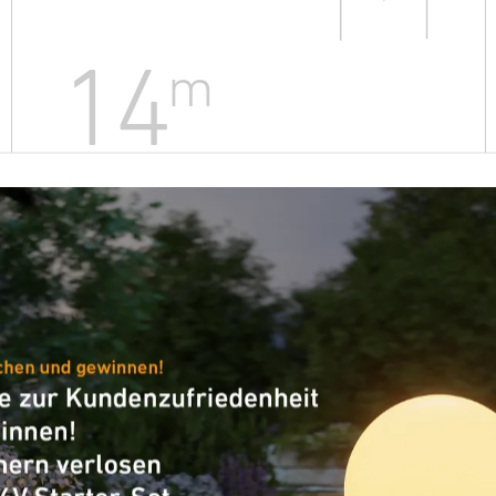
14
m
Maximale Montagehöhe