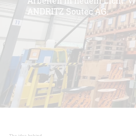
Arbeiten in neuem Licht. 
ANDRITZ Soutec AG.
The idea behind