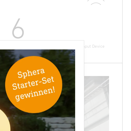
6
Verbaute IS 3360 MX Highbay DALI-2 Input Device
×