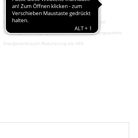
Auftraggeber: ANDRITZ Soutec AG
Standort: Werkhallen Neftenbach
Installiert: IS 3360 MX Highbay DALI-2 Input Device
Leistungen: Bewegungsmelder und Lichtsteuerungssystem
Energieverbrauch: Reduzierung um 45%