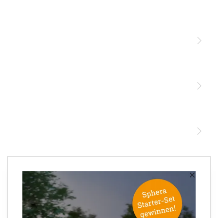
Licht
Sensoren
STEINEL Leuchten & Sensoren Online Shop
Unsere Mission
STEINEL Tools Online Shop
Kontakt
STEINEL Solutions
Newsletter anmelden
×
Ihre E-Mail Adresse