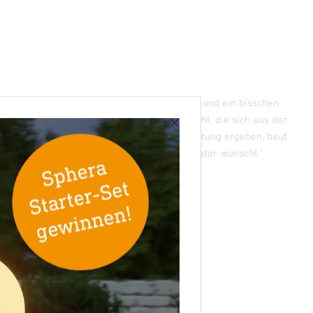
Wie der Name schon sagt, die echte Präsenz und ein bisschen
×
ehr. Wenn man sich die Möglichkeiten ansieht, die sich aus der
unktionsvielfalt und der technischen Ausstattung ergeben, baut
as Gerät Brücken, die sich ein Systemintegrator wünscht."
laus Geyer, Elektroingenieur