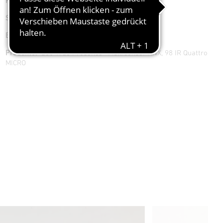
Kunde:
Moxy Hotel, Mariott-Gruppe
Standort:
Köln, Deutschland
Eröffnung:
Juni 2021
Produkte:
250 True Presence® Multisensor KNX, 98 IR Quattro
MICRO