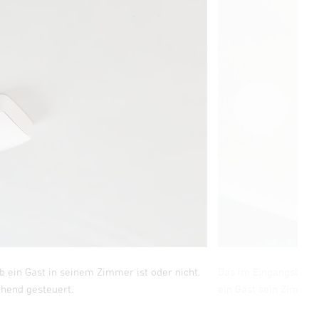
b ein Gast in seinem Zimmer ist oder nicht.
Das im Eingangsbereic
hend gesteuert.
ein Gast sein Zimmer