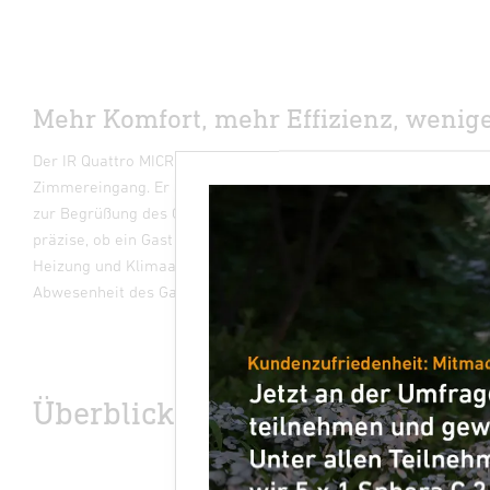
Mehr Komfort, mehr Effizienz, wenig
Der IR Quattro MICRO Deckensensor übernimmt die Aufgabe des
Zimmereingang. Er steuert das automatische Einschalten ausge
zur Begrüßung des Gastes. Der unter der Zimmerdecke installi
präzise, ob ein Gast in seinem Zimmer ist oder nicht. Entsprech
Heizung und Klimaanlage zwischen einem Wohlfühlmodus bei A
Abwesenheit des Gastes.
Überblick