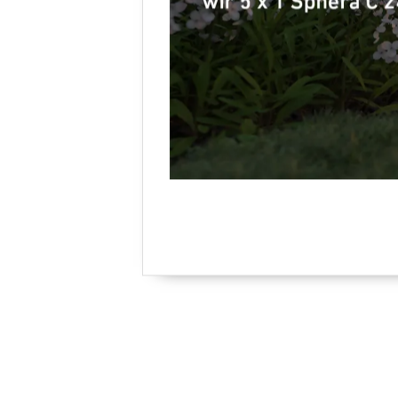
Multis
Mult
Pres