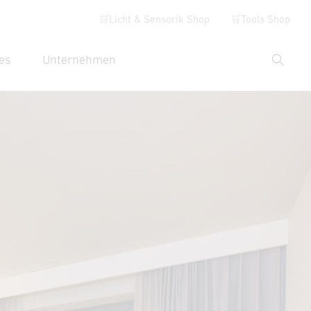
🛒Licht & Sensorik Shop
🛒Tools Shop
es
Unternehmen
Suche
hbegriff eingeben