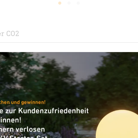
1
2
3
er CO2
 üblichen Schlüsselkartenhalters am
"
wählter Leuchten als Teil einer Begrüßungsszene
m
erte True Presence® Multisensor KNX erkennt
F
end erfolgt die energieeffiziente Steuerung von
d
nwesenheit des Gastes und einem ECO-Modus bei
K