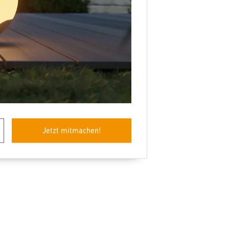
 Line
Jetzt mitmachen!
m