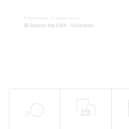
Präsenzmelder - Professional Line
Prä
IR Quattro 8m KNX - Unterputz
IR
Un