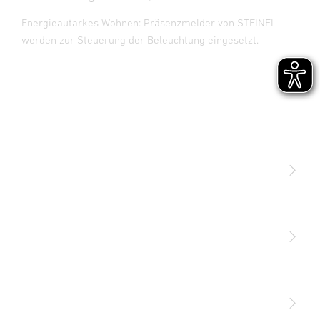
Energieautarkes Wohnen: Präsenzmelder von STEINEL
werden zur Steuerung der Beleuchtung eingesetzt.
Licht
Sensoren
STEINEL Leuchten & Sensoren Online Shop
Unsere Mission
STEINEL Tools Online Shop
Kontakt
STEINEL Solutions